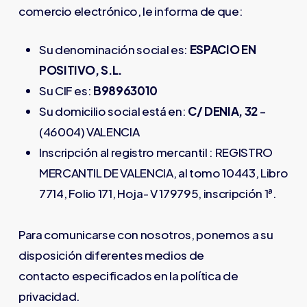
comercio electrónico, le informa de que:
Su denominación social es:
ESPACIO EN
POSITIVO, S.L.
Su CIF es:
B98963010
Su domicilio social está en:
C/ DENIA, 32
–
(46004) VALENCIA
Inscripción al registro mercantil : REGISTRO
MERCANTIL DE VALENCIA, al tomo 10443, Libro
7714, Folio 171, Hoja- V 179795, inscripción 1ª.
Para comunicarse con nosotros, ponemos a su
disposición diferentes medios de
contacto especificados en la política de
privacidad.