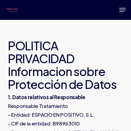
Skip
Men
to
main
content
POLITICA
PRIVACIDAD
Informacion sobre
Protección de Datos
1. Datos relativos al Responsable
Responsable Tratamiento
– Entidad: ESPACIO EN POSITIVO, S.L.
– CIF de la entidad: B98963010